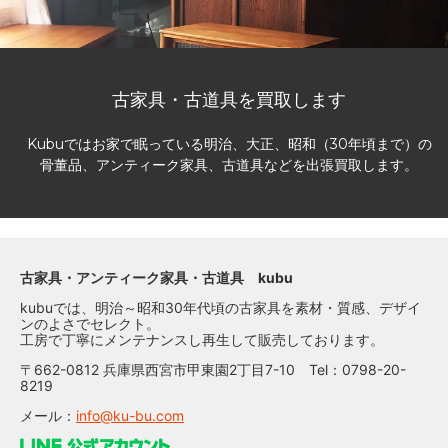
古家具・古道具を買取します
Kubuではお家で眠っている明治、大正、昭和（30年頃まで）の
骨董品、アンティーク家具、古道具などを出張買取します。
古家具・アンティーク家具・古道具 kubu
kubuでは、明治～昭和30年代頃の古家具を素材・質感、デザイ
ンのよさでセレクト。
工房で丁寧にメンテナンスし再生して販売しております。
〒662-0812 兵庫県西宮市甲東園2丁目7-10 Tel：0798-20-
8219
メール：
info@ku-bu.com