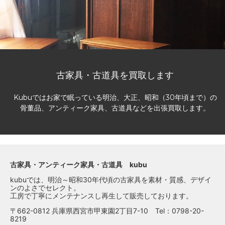
古家具・古道具を買取します
Kubuではお家で眠っている明治、大正、昭和（30年頃まで）の
骨董品、アンティーク家具、古道具などを出張買取します。
古家具・アンティーク家具・古道具 kubu
kubuでは、明治～昭和30年代頃の古家具を素材・質感、デザイ
ンのよさでセレクト。
工房で丁寧にメンテナンスし再生して販売しております。
〒662-0812 兵庫県西宮市甲東園2丁目7-10 Tel：0798-20-
8219