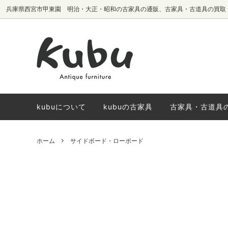
兵庫県西宮市甲東園 明治・大正・昭和の古家具の通販、古家具・古道具の買取
テーブル・机
椅子生地別
サイドボード・
国内メーカーヴ
棚・本棚
椅子
kubuについて
kubuの古家具
古家具・古道具
ホーム
サイドボード・ローボード