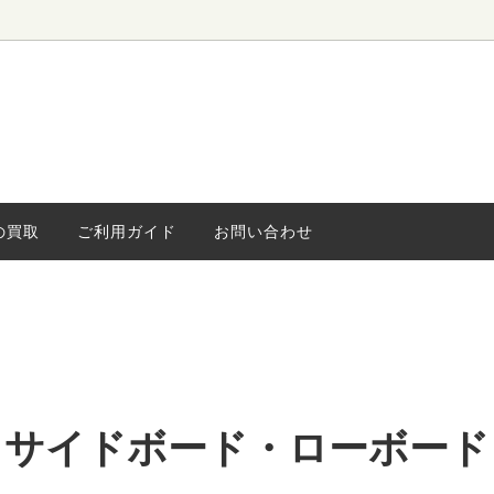
ローボード
ィンテージ
水屋・食器棚
海外ヴィンテージ
キャビネッ
小さな家具
ライト
の買取
ご利用ガイド
お問い合わせ
サイドボード・ローボード