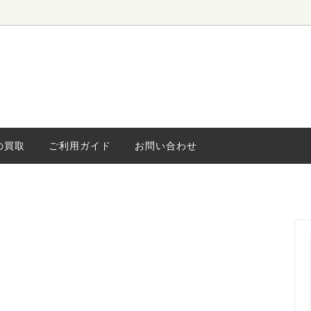
ローボード
ィンテージ
水屋・食器棚
海外ヴィンテージ
キャビネッ
小さな家具
ライト
の買取
ご利用ガイド
お問い合わせ