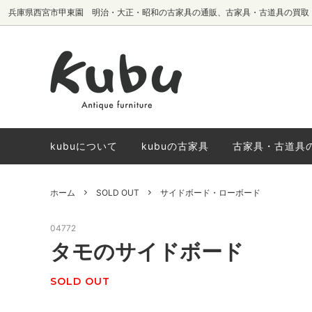
兵庫県西宮市甲東園 明治・大正・昭和の古家具の通販、古家具・古道具の買取
テーブル・机
椅子生地別
サイドボード・
国内メーカーヴ
棚・本棚
椅子
kubuについて
kubuの古家具
古家具・古道具
ホーム
SOLD OUT
サイドボード・ローボード
04772
タモのサイドボード
SOLD OUT