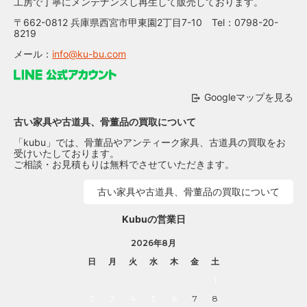
工房で丁寧にメンテナンスし再生して販売しております。
〒662-0812 兵庫県西宮市甲東園2丁目7-10 Tel：0798-20-
8219
メール：
info@ku-bu.com
Googleマップを見る
古い家具や古道具、骨董品の買取について
「kubu」では、骨董品やアンティーク家具、古道具の買取をお
受けいたしております。
ご相談・お見積もりは無料でさせていただきます。
古い家具や古道具、骨董品の買取について
Kubuの営業日
2026年8月
日
月
火
水
木
金
土
1
2
3
4
5
6
7
8