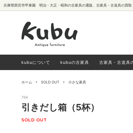
兵庫県西宮市甲東園 明治・大正・昭和の古家具の通販、古家具・古道具の買取
テーブル・机
椅子生地別
サイドボード・
国内メーカーヴ
棚・本棚
椅子
kubuについて
kubuの古家具
古家具・古道具
ホーム
SOLD OUT
小さな家具
764
引きだし箱（5杯）
SOLD OUT