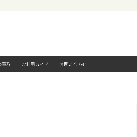
ローボード
ィンテージ
水屋・食器棚
海外ヴィンテージ
キャビネッ
小さな家具
ライト
の買取
ご利用ガイド
お問い合わせ