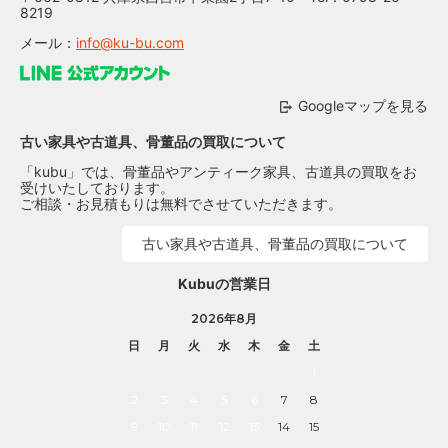
8219
メール：
info@ku-bu.com
Googleマップを見る
古い家具や古道具、骨董品の買取について
「kubu」では、骨董品やアンティーク家具、古道具の買取をお
受けいたしております。
ご相談・お見積もりは無料でさせていただきます。
古い家具や古道具、骨董品の買取について
Kubuの営業日
2026年8月
日
月
火
水
木
金
土
1
2
3
4
5
6
7
8
9
10
11
12
13
14
15