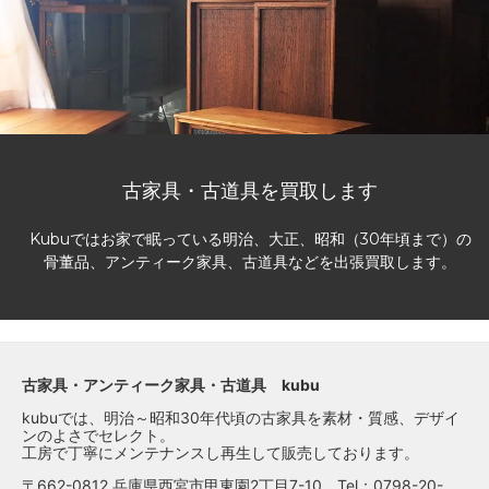
古家具・古道具を買取します
Kubuではお家で眠っている明治、大正、昭和（30年頃まで）の
骨董品、アンティーク家具、古道具などを出張買取します。
古家具・アンティーク家具・古道具 kubu
kubuでは、明治～昭和30年代頃の古家具を素材・質感、デザイ
ンのよさでセレクト。
工房で丁寧にメンテナンスし再生して販売しております。
〒662-0812 兵庫県西宮市甲東園2丁目7-10 Tel：0798-20-