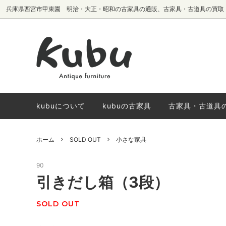
兵庫県西宮市甲東園 明治・大正・昭和の古家具の通販、古家具・古道具の買取
テーブル・机
椅子生地別
サイドボード・
国内メーカーヴ
棚・本棚
椅子
kubuについて
kubuの古家具
古家具・古道具
ホーム
SOLD OUT
小さな家具
90
引きだし箱（3段）
SOLD OUT