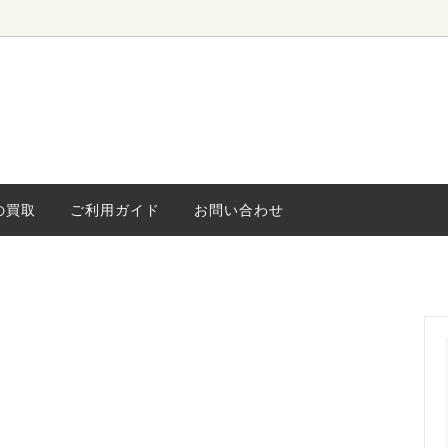
ローボード
ィンテージ
水屋・食器棚
海外ヴィンテージ
キャビネッ
小さな家具
ライト
の買取
ご利用ガイド
お問い合わせ