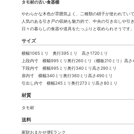
タモ材の古い食器棚
やわらかな木色が雰囲気よく、二種類の硝子が使われてい
人気のある引き戸の収納も魅力的で、中央の引き出しや引
日々の暮らしの食器や道具をたっぷりと収められそうです
サイズ
横幅1065ミリ 奥行395ミリ 高さ1720ミリ
上段内寸 横幅995ミリ奥行260ミリ（棚板210ミリ）高さ
下段内寸 横幅995ミリ奥行340ミリ高さ290ミリ
扉内寸 横幅340ミリ奥行360ミリ高さ490ミリ
引出し内寸 横幅245ミリ奥行273ミリ高さ80ミリ
材質
タモ材
送料
家財おまかせ便Eランク