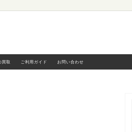
ローボード
ィンテージ
水屋・食器棚
海外ヴィンテージ
キャビネッ
小さな家具
ライト
の買取
ご利用ガイド
お問い合わせ