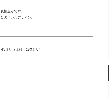
て表情豊かです。
き台のついたデザイン。
。
445ミリ（上段下280ミリ）