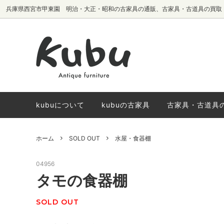
兵庫県西宮市甲東園 明治・大正・昭和の古家具の通販、古家具・古道具の買取
テーブル・机
椅子生地別
サイドボード・
国内メーカーヴ
棚・本棚
椅子
kubuについて
kubuの古家具
古家具・古道具
ホーム
SOLD OUT
水屋・食器棚
04956
タモの食器棚
SOLD OUT