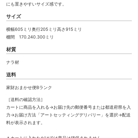
にも置きやすいサイズ感です。
サイズ
横幅605ミリ奥行205ミリ高さ915ミリ
棚間 170.240.300ミリ
材質
ナラ材
送料
家財おまかせ便Bランク
［送料の確認方法］
カートに商品を入れる→お届け先の郵便番号または都道府県を入
力→お届け方法「アートセッティングデリバリー」を選択→配送
料が表示されます。
＊カートに入れただけでは商品は確保されません。