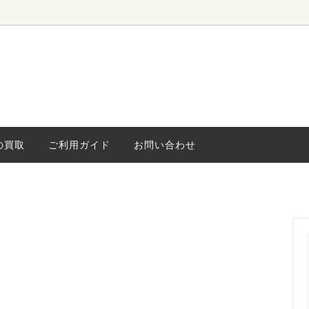
ローボード
ィンテージ
水屋・食器棚
海外ヴィンテージ
キャビネッ
小さな家具
ライト
の買取
ご利用ガイド
お問い合わせ