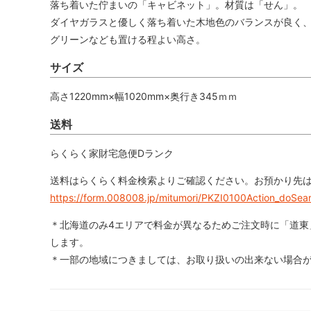
落ち着いた佇まいの「キャビネット」。材質は「せん」。
ダイヤガラスと優しく落ち着いた木地色のバランスが良く
グリーンなども置ける程よい高さ。
サイズ
高さ1220mm×幅1020mm×奥行き345ｍｍ
送料
らくらく家財宅急便Dランク
送料はらくらく料金検索よりご確認ください。お預かり先
https://form.008008.jp/mitumori/PKZI0100Action_doSear
＊北海道のみ4エリアで料金が異なるためご注文時に「道東
します。
＊一部の地域につきましては、お取り扱いの出来ない場合