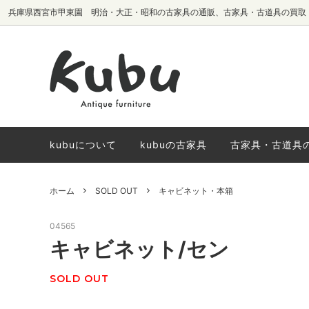
兵庫県西宮市甲東園 明治・大正・昭和の古家具の通販、古家具・古道具の買取
テーブル・机
椅子生地別
サイドボード・
国内メーカーヴ
棚・本棚
椅子
kubuについて
kubuの古家具
古家具・古道具
ホーム
SOLD OUT
キャビネット・本箱
04565
キャビネット/セン
SOLD OUT