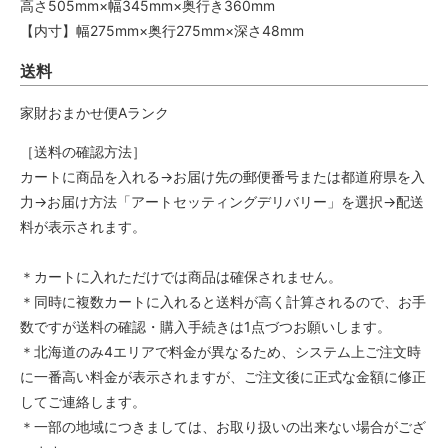
高さ505mm×幅345mm×奥行き360mm
【内寸】幅275mm×奥行275mm×深さ48mm
送料
家財おまかせ便Aランク
［送料の確認方法］
カートに商品を入れる→お届け先の郵便番号または都道府県を入
力→お届け方法「アートセッティングデリバリー」を選択→配送
料が表示されます。
＊カートに入れただけでは商品は確保されません。
＊同時に複数カートに入れると送料が高く計算されるので、お手
数ですが送料の確認・購入手続きは1点づつお願いします。
＊北海道のみ4エリアで料金が異なるため、システム上ご注文時
に一番高い料金が表示されますが、ご注文後に正式な金額に修正
してご連絡します。
＊一部の地域につきましては、お取り扱いの出来ない場合がござ