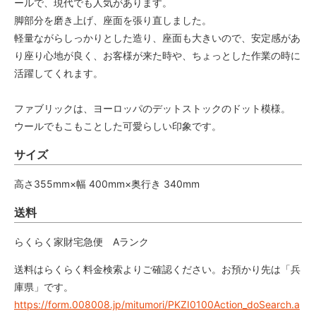
ールで、現代でも人気があります。
脚部分を磨き上げ、座面を張り直しました。
軽量ながらしっかりとした造り、座面も大きいので、安定感があ
り座り心地が良く、お客様が来た時や、ちょっとした作業の時に
活躍してくれます。
ファブリックは、ヨーロッパのデットストックのドット模様。
ウールでもこもことした可愛らしい印象です。
サイズ
高さ355mm×幅 400mm×奥行き 340mm
送料
らくらく家財宅急便 Aランク
送料はらくらく料金検索よりご確認ください。お預かり先は「兵
庫県」です。
https://form.008008.jp/mitumori/PKZI0100Action_doSearch.a