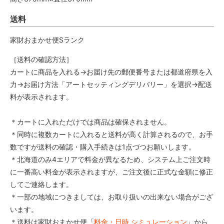
送料
家財おまかせ便Sランク
［送料の確認方法］
カートに商品を入れる→お届け先の郵便番号または都道府県を入
力→お届け方法「アートセッティングデリバリー」を選択→配送
料が表示されます。
＊カートに入れただけでは商品は確保されません。
＊同時に複数カートに入れると送料が高く計算されるので、お手
数ですが送料の確認・購入手続きは1点づつお願いします。
＊北海道のみ4エリアで料金が異なるため、システム上ご注文時
に一番高い料金が表示されますが、ご注文後に正式な金額に修正
してご連絡します。
＊一部の地域につきましては、お取り扱いの出来ない場合がござ
います。
＊送料は家財おまかせ便「
料金・日時 シミュレーション
」から