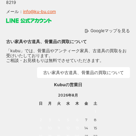
8219
メール：
info@ku-bu.com
Googleマップを見る
古い家具や古道具、骨董品の買取について
「kubu」では、骨董品やアンティーク家具、古道具の買取をお
受けいたしております。
ご相談・お見積もりは無料でさせていただきます。
古い家具や古道具、骨董品の買取について
Kubuの営業日
2026年8月
日
月
火
水
木
金
土
1
2
3
4
5
6
7
8
9
10
11
12
13
14
15