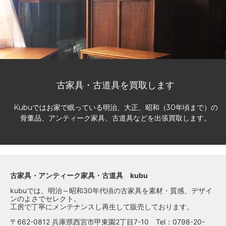
古家具・古道具を買取します
Kubuではお家で眠っている明治、大正、昭和（30年頃まで）の
骨董品、アンティーク家具、古道具などを出張買取します。
古家具・アンティーク家具・古道具 kubu
kubuでは、明治～昭和30年代頃の古家具を素材・質感、デザイ
ンのよさでセレクト。
工房で丁寧にメンテナンスし再生して販売しております。
〒662-0812 兵庫県西宮市甲東園2丁目7-10 Tel：0798-20-