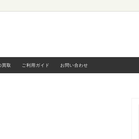
ローボード
ィンテージ
水屋・食器棚
海外ヴィンテージ
キャビネッ
小さな家具
ライト
の買取
ご利用ガイド
お問い合わせ