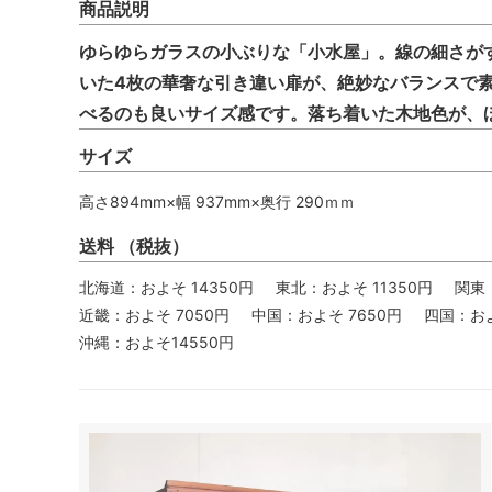
商品説明
ゆらゆらガラスの小ぶりな「小水屋」。線の細さが
いた4枚の華奢な引き違い扉が、絶妙なバランスで
べるのも良いサイズ感です。落ち着いた木地色が、
サイズ
高さ894mm×幅 937mm×奥行 290ｍｍ
送料 （税抜）
北海道：およそ 14350円
東北：およそ 11350円
関東
近畿：およそ 7050円
中国：およそ 7650円
四国：およ
沖縄：およそ14550円