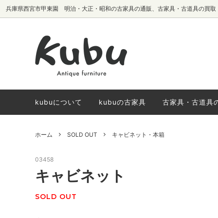
兵庫県西宮市甲東園 明治・大正・昭和の古家具の通販、古家具・古道具の買取
テーブル・机
椅子生地別
サイドボード・
国内メーカーヴ
棚・本棚
椅子
kubuについて
kubuの古家具
古家具・古道具
ホーム
SOLD OUT
キャビネット・本箱
03458
キャビネット
SOLD OUT