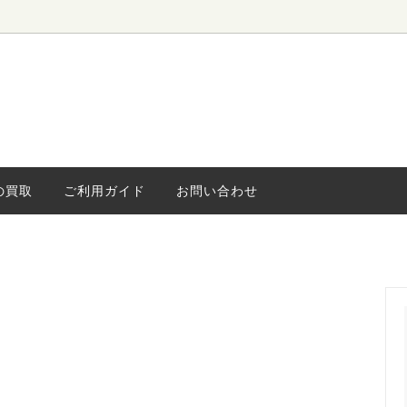
ローボード
ィンテージ
水屋・食器棚
海外ヴィンテージ
キャビネッ
小さな家具
ライト
の買取
ご利用ガイド
お問い合わせ