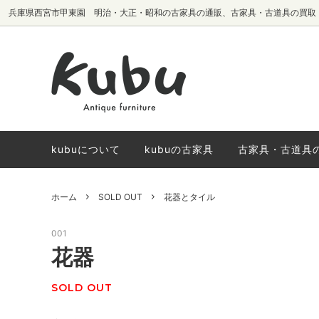
兵庫県西宮市甲東園 明治・大正・昭和の古家具の通販、古家具・古道具の買取
テーブル・机
椅子生地別
サイドボード・
国内メーカーヴ
棚・本棚
椅子
kubuについて
kubuの古家具
古家具・古道具
ホーム
SOLD OUT
花器とタイル
001
花器
SOLD OUT