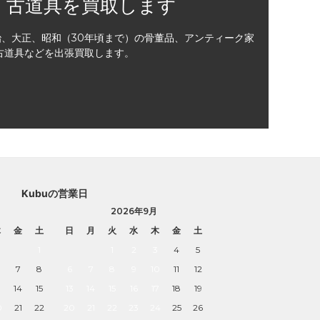
・古道具を買取します
治、大正、昭和（30年頃まで）の骨董品、アンティーク家
古道具などを出張買取します。
Kubuの営業日
2026年9月
木
金
土
日
月
火
水
木
金
土
1
1
2
3
4
5
7
8
6
7
8
9
10
11
12
3
14
15
13
14
15
16
17
18
19
0
21
22
20
21
22
23
24
25
26