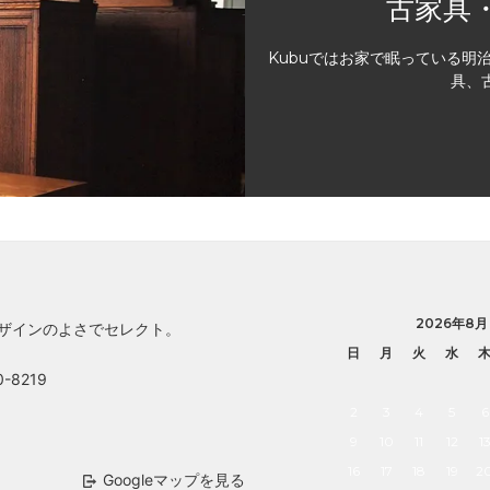
古家具
Kubuではお家で眠っている明
具、
2026年8月
デザインのよさでセレクト。
日
月
火
水
-8219
2
3
4
5
6
9
10
11
12
1
16
17
18
19
2
Googleマップを見る