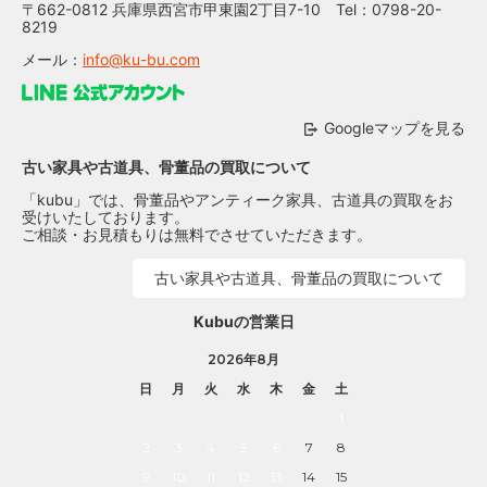
〒662-0812 兵庫県西宮市甲東園2丁目7-10 Tel：0798-20-
8219
メール：
info@ku-bu.com
Googleマップを見る
古い家具や古道具、骨董品の買取について
「kubu」では、骨董品やアンティーク家具、古道具の買取をお
受けいたしております。
ご相談・お見積もりは無料でさせていただきます。
古い家具や古道具、骨董品の買取について
Kubuの営業日
2026年8月
日
月
火
水
木
金
土
1
2
3
4
5
6
7
8
9
10
11
12
13
14
15