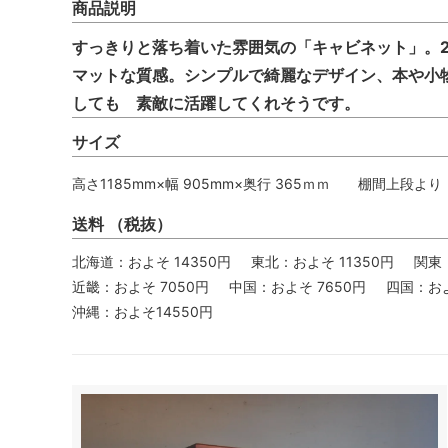
商品説明
すっきりと落ち着いた雰囲気の「キャビネット」。
マットな質感。シンプルで綺麗なデザイン、本や小
しても 素敵に活躍してくれそうです。
サイズ
高さ1185mm×幅 905mm×奥行 365ｍｍ 棚間上段より 3
送料 （税抜）
北海道：およそ 14350円
東北：およそ 11350円
関東
近畿：およそ 7050円
中国：およそ 7650円
四国：およ
沖縄：およそ14550円