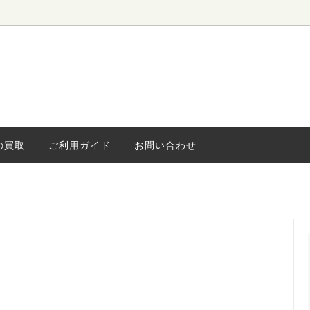
ローボード
ィンテージ
水屋・食器棚
海外ヴィンテージ
キャビネッ
小さな家具
ライト
の買取
ご利用ガイド
お問い合わせ