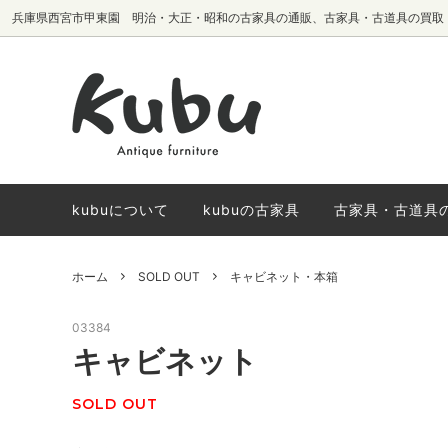
兵庫県西宮市甲東園 明治・大正・昭和の古家具の通販、古家具・古道具の買取
テーブル・机
椅子生地別
サイドボード・
国内メーカーヴ
棚・本棚
椅子
kubuについて
kubuの古家具
古家具・古道具
ホーム
SOLD OUT
キャビネット・本箱
03384
キャビネット
SOLD OUT