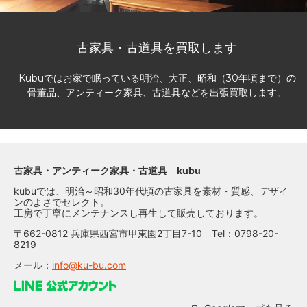
古家具・古道具を買取します
Kubuではお家で眠っている明治、大正、昭和（30年頃まで）の
骨董品、アンティーク家具、古道具などを出張買取します。
古家具・アンティーク家具・古道具 kubu
kubuでは、明治～昭和30年代頃の古家具を素材・質感、デザイ
ンのよさでセレクト。
工房で丁寧にメンテナンスし再生して販売しております。
〒662-0812 兵庫県西宮市甲東園2丁目7-10 Tel：0798-20-
8219
メール：
info@ku-bu.com