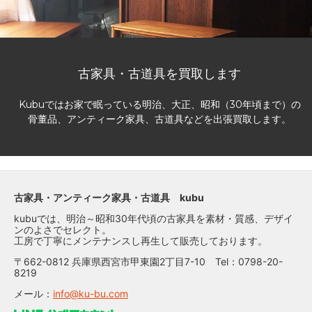
古家具・古道具を買取します
Kubuではお家で眠っている明治、大正、昭和（30年頃まで）の
骨董品、アンティーク家具、古道具などを出張買取します。
古家具・アンティーク家具・古道具 kubu
kubuでは、明治～昭和30年代頃の古家具を素材・質感、デザイ
ンのよさでセレクト。
工房で丁寧にメンテナンスし再生して販売しております。
〒662-0812 兵庫県西宮市甲東園2丁目7-10 Tel：0798-20-
8219
メール：
info@ku-bu.com