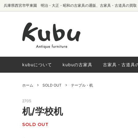
兵庫県西宮市甲東園 明治・大正・昭和の古家具の通販、古家具・古道具の買取
テーブル・机
椅子生地別
サイドボード・
国内メーカーヴ
棚・本棚
椅子
kubuについて
kubuの古家具
古家具・古道具
ホーム
SOLD OUT
テーブル・机
2705
机/学校机
SOLD OUT