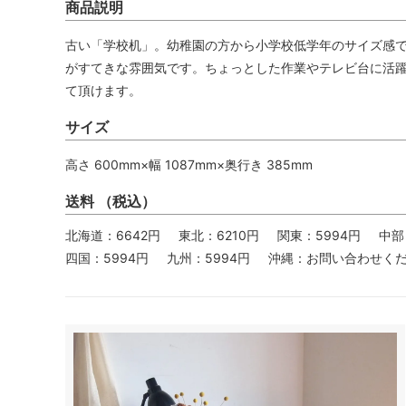
商品説明
古い「学校机」。幼稚園の方から小学校低学年のサイズ感
がすてきな雰囲気です。ちょっとした作業やテレビ台に活
て頂けます。
サイズ
高さ 600mm×幅 1087mm×奥行き 385mm
送料 （税込）
北海道：6642円
東北：6210円
関東：5994円
中部
四国：5994円
九州：5994円
沖縄：お問い合わせく