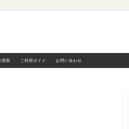
ローボード
ィンテージ
水屋・食器棚
海外ヴィンテージ
キャビネッ
小さな家具
ライト
の買取
ご利用ガイド
お問い合わせ