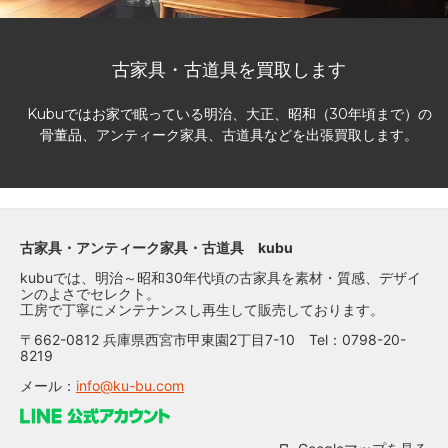
古家具・古道具を買取します
Kubuではお家で眠っている明治、大正、昭和（30年頃まで）の
骨董品、アンティーク家具、古道具などを出張買取します。
古家具・アンティーク家具・古道具 kubu
kubuでは、明治～昭和30年代頃の古家具を素材・質感、デザイ
ンのよさでセレクト。
工房で丁寧にメンテナンスし再生して販売しております。
〒662-0812 兵庫県西宮市甲東園2丁目7-10 Tel：0798-20-
8219
メール：
info@ku-bu.com