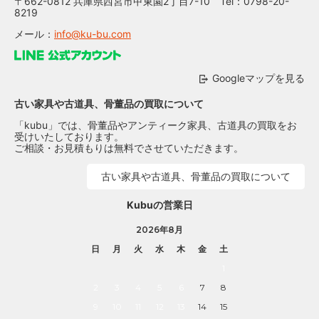
〒662-0812 兵庫県西宮市甲東園2丁目7-10 Tel：0798-20-
8219
メール：
info@ku-bu.com
Googleマップを見る
古い家具や古道具、骨董品の買取について
「kubu」では、骨董品やアンティーク家具、古道具の買取をお
受けいたしております。
ご相談・お見積もりは無料でさせていただきます。
古い家具や古道具、骨董品の買取について
Kubuの営業日
2026年8月
日
月
火
水
木
金
土
1
2
3
4
5
6
7
8
9
10
11
12
13
14
15