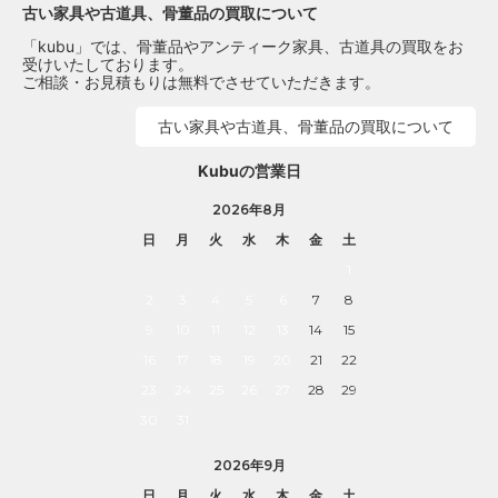
古い家具や古道具、骨董品の買取について
「kubu」では、骨董品やアンティーク家具、古道具の買取をお
受けいたしております。
ご相談・お見積もりは無料でさせていただきます。
古い家具や古道具、骨董品の買取について
Kubuの営業日
2026年8月
日
月
火
水
木
金
土
1
2
3
4
5
6
7
8
9
10
11
12
13
14
15
16
17
18
19
20
21
22
23
24
25
26
27
28
29
30
31
2026年9月
日
月
火
水
木
金
土