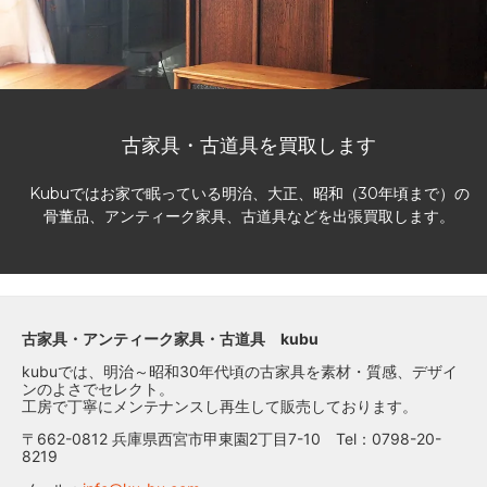
古家具・古道具を買取します
Kubuではお家で眠っている明治、大正、昭和（30年頃まで）の
骨董品、アンティーク家具、古道具などを出張買取します。
古家具・アンティーク家具・古道具 kubu
kubuでは、明治～昭和30年代頃の古家具を素材・質感、デザイ
ンのよさでセレクト。
工房で丁寧にメンテナンスし再生して販売しております。
〒662-0812 兵庫県西宮市甲東園2丁目7-10 Tel：0798-20-
8219