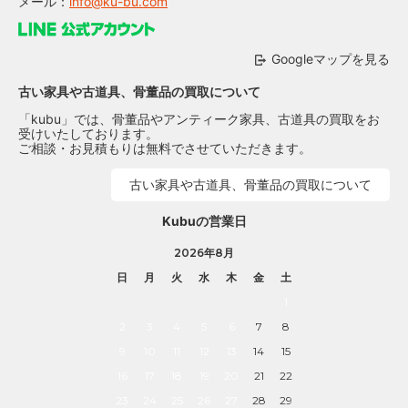
メール：
info@ku-bu.com
Googleマップを見る
古い家具や古道具、骨董品の買取について
「kubu」では、骨董品やアンティーク家具、古道具の買取をお
受けいたしております。
ご相談・お見積もりは無料でさせていただきます。
古い家具や古道具、骨董品の買取について
Kubuの営業日
2026年8月
日
月
火
水
木
金
土
1
2
3
4
5
6
7
8
9
10
11
12
13
14
15
16
17
18
19
20
21
22
23
24
25
26
27
28
29