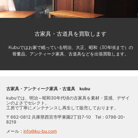
古家具・古道具を買取します
Kubuではお家で眠っている明治、大正、昭和（30年頃まで）の
骨董品、アンティーク家具、古道具などを出張買取します。
古家具・アンティーク家具・古道具 kubu
kubuでは、明治～昭和30年代頃の古家具を素材・質感、デザイ
ンのよさでセレクト。
工房で丁寧にメンテナンスし再生して販売しております。
〒662-0812 兵庫県西宮市甲東園2丁目7-10 Tel：0798-20-
8219
メール：
info@ku-bu.com