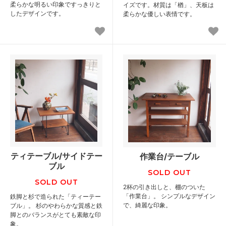
柔らかな明るい印象ですっきりと
イズです。材質は「楢」、天板は
したデザインです。
柔らかな優しい表情です。
ティテーブル/サイドテー
作業台/テーブル
ブル
SOLD OUT
SOLD OUT
2杯の引き出しと、棚のついた
「作業台」。 シンプルなデザイン
鉄脚と杉で造られた「ティーテー
で、綺麗な印象。
ブル」。 杉のやわらかな質感と鉄
脚とのバランスがとても素敵な印
象。