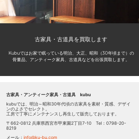
古家具・古道具を買取します
Kubuではお家で眠っている明治、大正、昭和（30年頃まで）の
骨董品、アンティーク家具、古道具などを出張買取します。
古家具・アンティーク家具・古道具 kubu
kubuでは、明治～昭和30年代頃の古家具を素材・質感、デザイ
ンのよさでセレクト。
工房で丁寧にメンテナンスし再生して販売しております。
〒662-0812 兵庫県西宮市甲東園2丁目7-10 Tel：0798-20-
8219
メール：
info@ku-bu.com