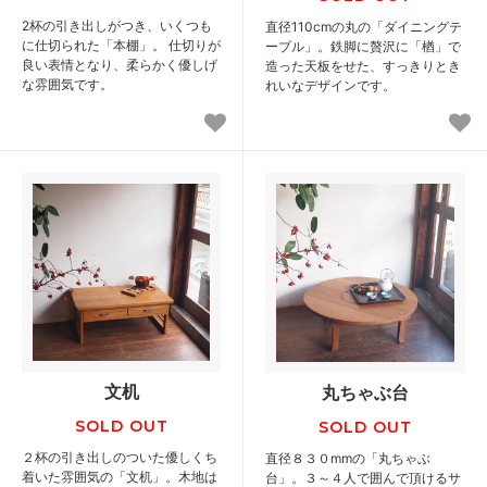
2杯の引き出しがつき、いくつも
直径110cmの丸の「ダイニングテ
に仕切られた「本棚」。 仕切りが
ーブル」。鉄脚に贅沢に「楢」で
良い表情となり、柔らかく優しげ
造った天板をせた、すっきりとき
な雰囲気です。
れいなデザインです。
文机
丸ちゃぶ台
SOLD OUT
SOLD OUT
２杯の引き出しのついた優しくち
直径８３０mmの「丸ちゃぶ
着いた雰囲気の「文机」。木地は
台」。３～４人で囲んで頂けるサ