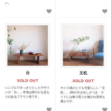
ン。
台
文机
SOLD OUT
SOLD OUT
シンプルですっきりとしたデザイ
サイズ感がとても可愛らしい「文
ンの「台」。木地は穏やかな温も
机」。2杯の引き出しがつき、サ
りのあるブラウン色です。
イドには飾り彫りが施され表情も
豊かです。