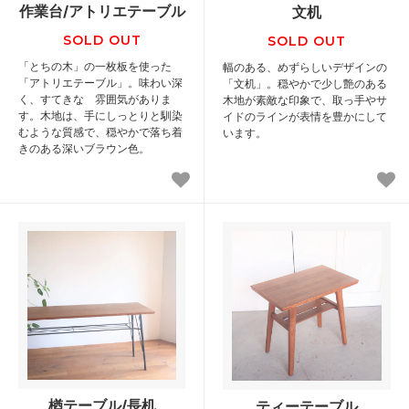
作業台/アトリエテーブル
文机
SOLD OUT
SOLD OUT
「とちの木」の一枚板を使った
幅のある、めずらしいデザインの
「アトリエテーブル」。味わい深
「文机」。穏やかで少し艶のある
く、すてきな 雰囲気がありま
木地が素敵な印象で、取っ手やサ
す。木地は、手にしっとりと馴染
イドのラインが表情を豊かにして
むような質感で、穏やかで落ち着
います。
きのある深いブラウン色。
楢テーブル/長机
ティーテーブル