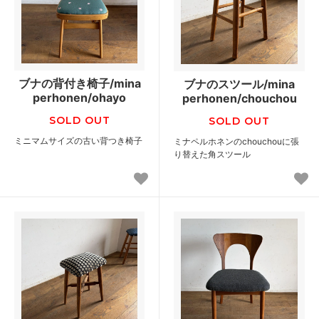
ブナの背付き椅子/mina
ブナのスツール/mina
perhonen/ohayo
perhonen/chouchou
SOLD OUT
SOLD OUT
ミニマムサイズの古い背つき椅子
ミナペルホネンのchouchouに張
り替えた角スツール