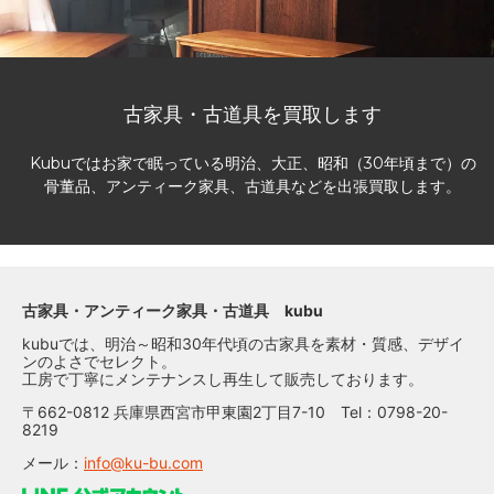
古家具・古道具を買取します
Kubuではお家で眠っている明治、大正、昭和（30年頃まで）の
骨董品、アンティーク家具、古道具などを出張買取します。
古家具・アンティーク家具・古道具 kubu
kubuでは、明治～昭和30年代頃の古家具を素材・質感、デザイ
ンのよさでセレクト。
工房で丁寧にメンテナンスし再生して販売しております。
〒662-0812 兵庫県西宮市甲東園2丁目7-10 Tel：0798-20-
8219
メール：
info@ku-bu.com