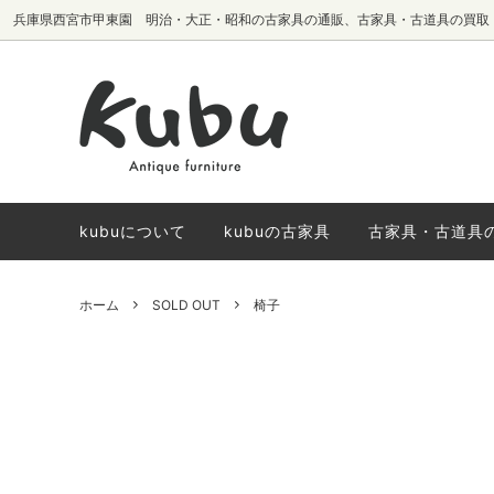
兵庫県西宮市甲東園 明治・大正・昭和の古家具の通販、古家具・古道具の買取
テーブル・机
椅子生地別
サイドボード・
国内メーカーヴ
棚・本棚
椅子
kubuについて
kubuの古家具
古家具・古道具
ホーム
SOLD OUT
椅子