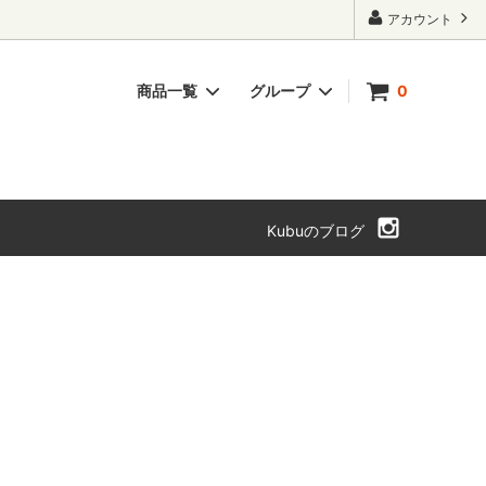
アカウント
商品一覧
グループ
0
ト・本箱
チェスト・引き出し
SOLD OUT
Kubuのブログ