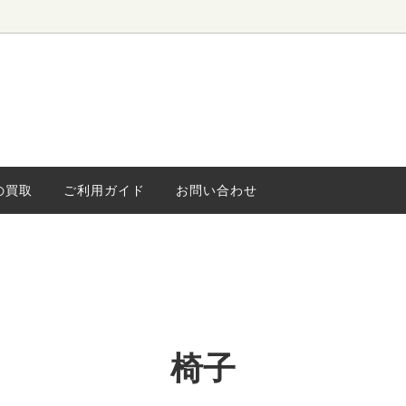
ローボード
ィンテージ
水屋・食器棚
海外ヴィンテージ
キャビネッ
小さな家具
ライト
の買取
ご利用ガイド
お問い合わせ
椅子